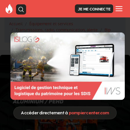
JE ME CONNECTE
Accueil
Équipement et services
Transmissions, radio, communication, alerte
Bip
Birdy WP
Accéder directement à
pompiercenter.com