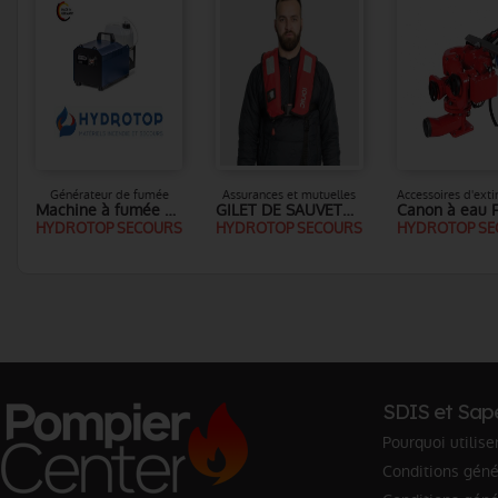
Générateur de fumée
Assurances et mutuelles
Machine à fumée 2600 W - Viper 2.6
GILET DE SAUVETAGE AUTOMATIQUE IONIC SEAFIT advantage 300N
HYDROTOP SECOURS
HYDROTOP SECOURS
HYDROTOP SE
SDIS et Sap
Pourquoi utilise
Conditions génér