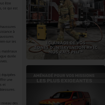
eut être
, ce qui est
 chaussures
sistance à
haussures
ien-sur les
s matériaux
ongue durée
ives.
t équipées
frir une
s et
 blessures.
u niveau des