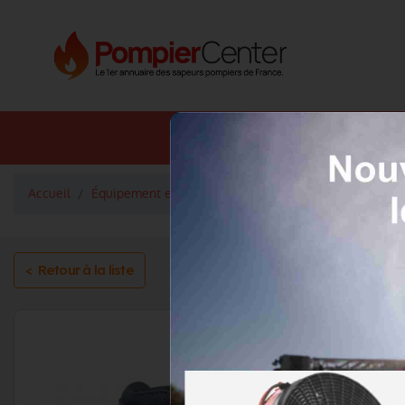
Annuaire SDIS
Annuaire 
Accueil
Équipement et services
Habillements
Chaussur
< Retour à la liste