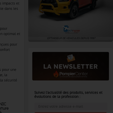
es impacts et
ale dans les
 pour
en optimal et
onçues pour
confort
s pour une
e, la
la sécurité
Suivez l'actualité des produits, services et
évolutions de la profession :
ONIC
rture
é.