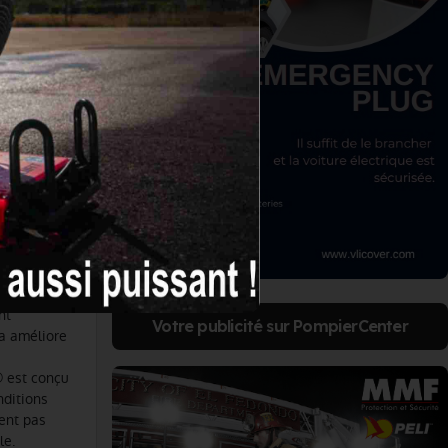
ue IONIC
igences des
iques
outs des
ageux :
 chaussures
ffit de
, ce qui est
ompte.
ent précis
nt
Votre publicité sur PompierCenter
la améliore
 est conçu
ditions
rent pas
le.