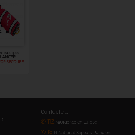
els nautiques
SAC DE LANCER + CORDE 15m, 20m ou 25m - IONIC THROWLINE
OP SECOURS
Contacter…
 ?
✆ 112
№Urgence en Europe
✆ 18
№National Sapeurs-Pompiers