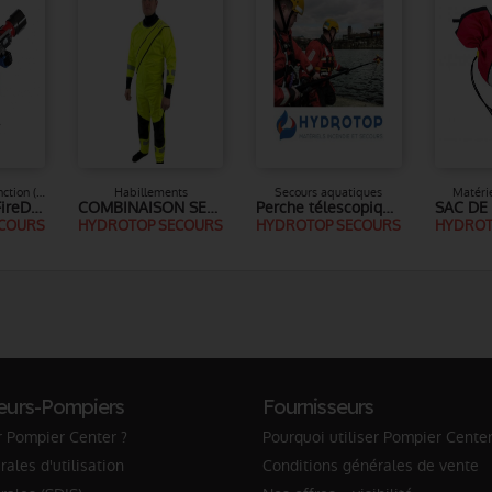
Accessoires d'extinction (tuyaux, lances, robinets, raccords)
Habillements
Secours aquatiques
Matéri
Canon à eau FireDos
COMBINAISON SECHE / ETANCHE - CYCLONE RESPONDER 2
Perche télescopique de sauvetage aquatique / animaux / NAC
COURS
HYDROTOP SECOURS
HYDROTOP SECOURS
HYDROT
eurs-Pompiers
Fournisseurs
r Pompier Center ?
Pourquoi utiliser Pompier Center
ales d'utilisation
Conditions générales de vente