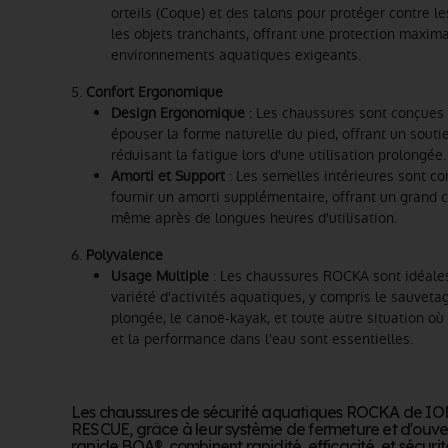
orteils (Coque) et des talons pour protéger contre l
les objets tranchants, offrant une protection maxim
environnements aquatiques exigeants.
5.
Confort Ergonomique
Design Ergonomique
: Les chaussures sont conçues
épouser la forme naturelle du pied, offrant un souti
réduisant la fatigue lors d'une utilisation prolongée.
Amorti et Support
: Les semelles intérieures sont c
fournir un amorti supplémentaire, offrant un grand 
même après de longues heures d'utilisation.
6.
Polyvalence
Usage Multiple
: Les chaussures ROCKA sont idéale
variété d'activités aquatiques, y compris le sauvetag
plongée, le canoë-kayak, et toute autre situation où 
et la performance dans l'eau sont essentielles.
Les chaussures de sécurité aquatiques ROCKA de I
RESCUE, grâce à leur système de fermeture et d'ouve
rapide BOA®, combinent rapidité, efficacité, et sécurit