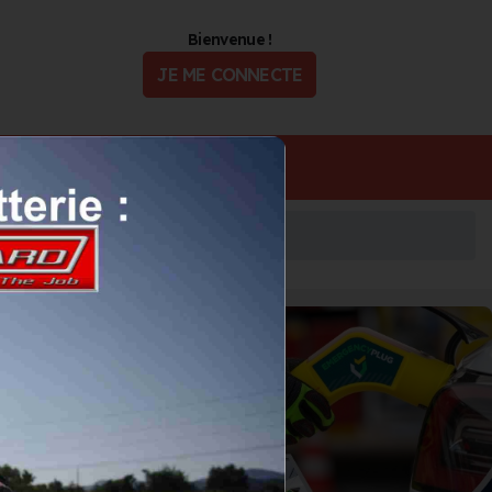
Bienvenue !
JE ME CONNECTE
ualité
Offres d'Emploi
IONIC RESCUE
s ROCKA