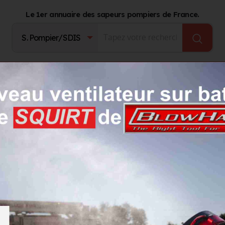
Le 1er annuaire des sapeurs pompiers de France.
Fournisseurs
Catalogue Produits
Journal d'act
es de sécurité aquatiques ROCKA IONIC - Système BOA
HABILLEMENTS
Chaussures de sécurité aquatique
IONIC - Système BOA