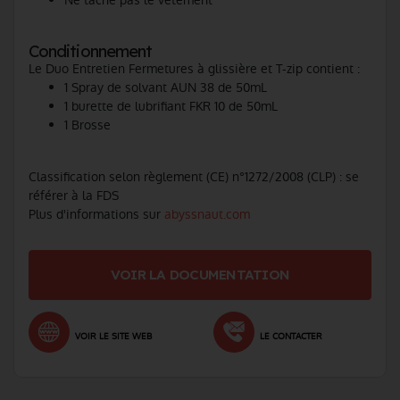
Ne tâche pas le vêtement
Conditionnement
Le Duo Entretien Fermetures à glissière et T-zip contient :
1 Spray de solvant AUN 38 de 50mL
1 burette de lubrifiant FKR 10 de 50mL
1 Brosse
Classification selon règlement (CE) n°1272/2008 (CLP) : se
référer à la FDS
Plus d'informations sur
abyssnaut.com
VOIR LA DOCUMENTATION
VOIR LE SITE WEB
LE CONTACTER