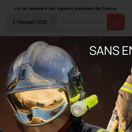
Le 1er annuaire des sapeurs pompiers de France.
Fournisseurs
Catalogue Produits
Journal d'act
Matériels de désincarcération
Kit de découpe sur batterie OG
MATÉRIELS DE DÉSINCARCÉRATION
Kit de découpe sur batterie OGURA
D'un rapport poids/puissance sans équivalent, cet équipe