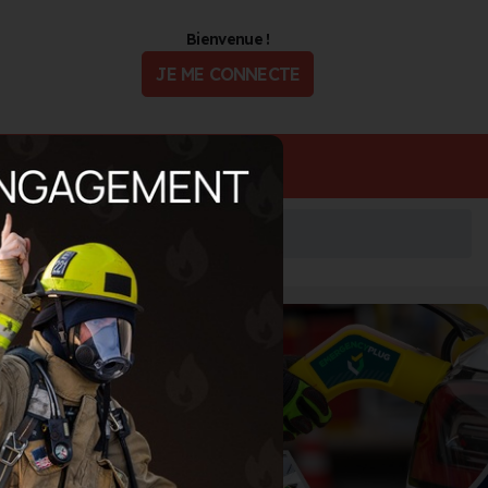
Bienvenue !
JE ME CONNECTE
ualité
Offres d'Emploi
URA
OGURA
ment léger