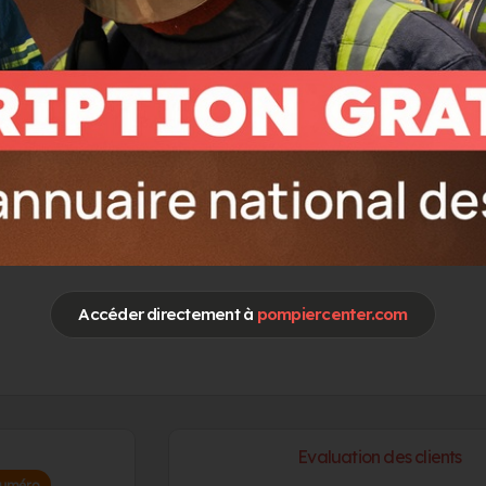
et fonctionnel constitué d'un groupe électro hydraulique d
quatre outils animés par batteries rechargeables en 20 m
substitue aux outils traditionnels lourds et dépendants d’
spécialisé. Un rapport poids/puissance exceptionnel très 
les équipes SD françaises depuis de nombreuses années.
VOIR LA DOCUMENTATION
VOIR LE SITE WEB
LE CONTACT
Accéder directement à
pompiercenter.com
Evaluation des clients
numéro