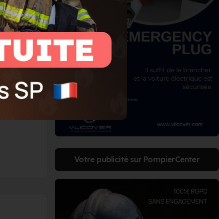
e trois ou
inutes se
un véhicule
apprécié par
ER
Votre publicité sur PompierCenter