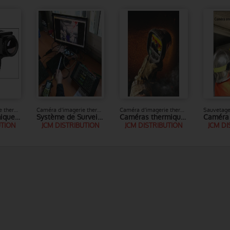
Caméra d'imagerie thermique - infra rouge
Caméra d'imagerie thermique - infra rouge
Caméra d'imagerie thermique - infra rouge
Caméra thermique fixe pour surveillance
Système de Surveillance de caissons Feux
Caméras thermiques Série K de FLIR
UTION
JCM DISTRIBUTION
JCM DISTRIBUTION
JCM DI