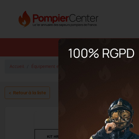
Annuaire SDIS
Annuaire 
Accueil
Équipement et services
Sauvetage et déblaiement
< Retour à la liste