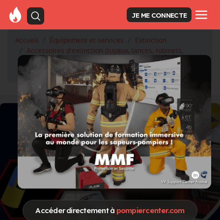
JE ME CONNECTE
Accueil
Équipement et services
Extinction
Accessoires d'extinction (tuyaux, lances, robinets,
raccords)
laveur brosseur de tuyaux
Accéder directement à
pompiercenter.com