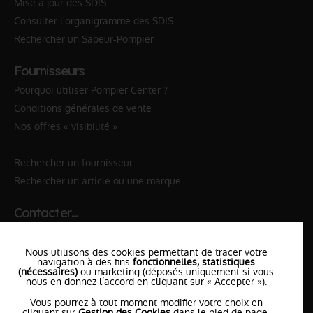
Mise à jour des SDIS
Consulter l'organigramme des SDIS
Rechercher un Sapeur-Pompier
Fournisseurs
Pourquoi utiliser Pompier Center ?
Conditions générales de vente
Nos offres « visibilité »
Rechercher un fournisseur
Rechercher un article ou une marque
Contacter…
✆ 112
№Urgence en Europe
Nous utilisons des cookies permettant de tracer votre
✆ 18
№National Sapeurs-Pompiers
navigation à des fins
fonctionnelles, statistiques
(nécessaires)
ou marketing (déposés uniquement si vous
nous en donnez l’accord en cliquant sur « Accepter »).
le SDIS
le plus proche
Vous pourrez à tout moment modifier votre choix en
l'équipe
PompierCenter
cliquant sur
Gestion des Cookies
dans le pied de page.