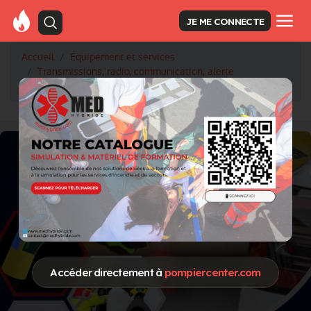
JE ME CONNECTE
Accueil
Équipement et services
Transmissions, radio, communication, alerte
OMNI-DISPATCH
Accéder directement à
pompiercenter.com