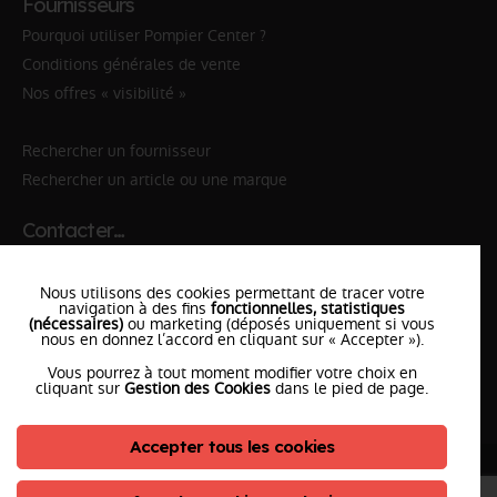
Fournisseurs
Pourquoi utiliser Pompier Center ?
Conditions générales de vente
Nos offres « visibilité »
Rechercher un fournisseur
Rechercher un article ou une marque
Contacter…
✆ 112
№Urgence en Europe
Nous utilisons des cookies permettant de tracer votre
✆ 18
№National Sapeurs-Pompiers
navigation à des fins
fonctionnelles, statistiques
(nécessaires)
ou marketing (déposés uniquement si vous
nous en donnez l’accord en cliquant sur « Accepter »).
le SDIS
le plus proche
Vous pourrez à tout moment modifier votre choix en
l'équipe
PompierCenter
cliquant sur
Gestion des Cookies
dans le pied de page.
Accepter tous les cookies
©2026 Pompier Center
•
Mentions Légales
•