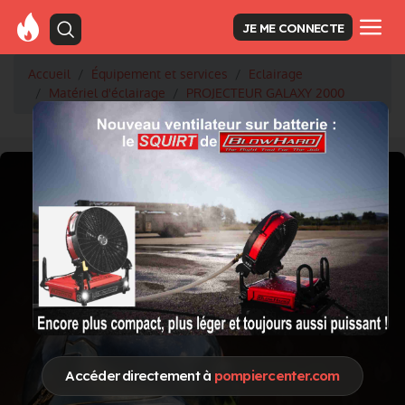
JE ME CONNECTE
Accueil
Équipement et services
Eclairage
Matériel d'éclairage
PROJECTEUR GALAXY 2000
Accéder directement à
pompiercenter.com