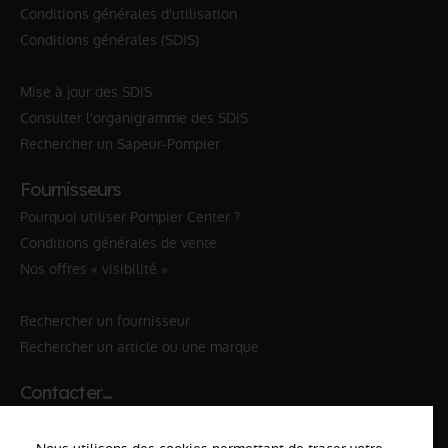
Conditions générales d'utilisation
Conditions générales (SDIS)
Mise à jour des SDIS
Consulter l'organigramme des SDIS
Rechercher un Sapeur-Pompier
Fournisseurs
Pourquoi utiliser Pompier Center ?
Conditions générales de vente
Nos offres « visibilité »
Rechercher un fournisseur
Rechercher un article ou une marque
Contacter…
✆ 112
№Urgence en Europe