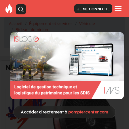
JE ME CONNECTE
Accueil
Équipement et services
Véhicule
Rideau aluminium
RIDEAUX ALUMINIUM POUR VEHICULES INCENDIE ET
INDUSTRIELS
Accéder directement à
pompiercenter.com