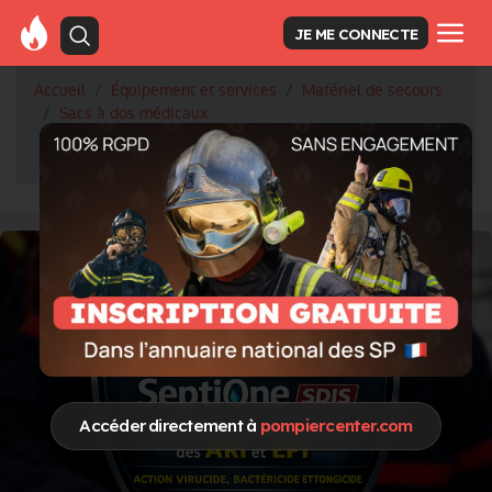
JE ME CONNECTE
Accueil
Équipement et services
Matériel de secours
Sacs à dos médicaux
SAC D'INTERVENTION ET DEFIBRILLATEUR EN
CORDURA
Accéder directement à
pompiercenter.com