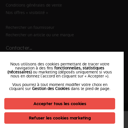
Conditions générales de vente
Nos offres « visibilité »
Rechercher un fournisseur
Rechercher un article ou une marque
Contacter…
✆ 112
№Urgence en Europe
Nous utilisons des cookies permettant de tracer votre
✆ 18
№National Sapeurs-Pompiers
navigation à des fins
fonctionnelles, statistiques
(nécessaires)
ou marketing (déposés uniquement si vous
nous en donnez l’accord en cliquant sur « Accepter »).
le SDIS
le plus proche
Vous pourrez à tout moment modifier votre choix en
l'équipe
PompierCenter
cliquant sur
Gestion des Cookies
dans le pied de page.
Accepter tous les cookies
©2026 Pompier Center
•
Mentions Légales
•
Protection de vos données
•
Plan du Site
• Conception :
Refuser les cookies marketing
ClicConnect
&
Digicalys