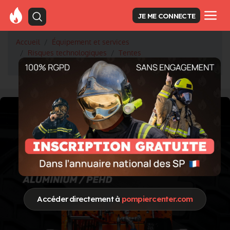
JE ME CONNECTE
Accueil
Équipement et services
Risques technologiques
Tentes
Tentes exosquelette RDT
Accéder directement à
pompiercenter.com