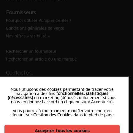
Fournisseurs
Pourquoi utiliser Pompier Center ?
Conditions générales de vente
Nos offres « visibilité »
Rechercher un fournisseur
Rechercher un article ou une marque
Contacter…
✆ 112
№Urgence en Europe
Nous utilisons des cookies permettant de tracer votre
✆ 18
№National Sapeurs-Pompiers
navigation à des fins
fonctionnelles, statistiques
(nécessaires)
ou marketing (déposés uniquement si vous
nous en donnez l’accord en cliquant sur « Accepter »).
le SDIS
le plus proche
Vous pourrez à tout moment modifier votre choix en
l'équipe
PompierCenter
cliquant sur
Gestion des Cookies
dans le pied de page.
Accepter tous les cookies