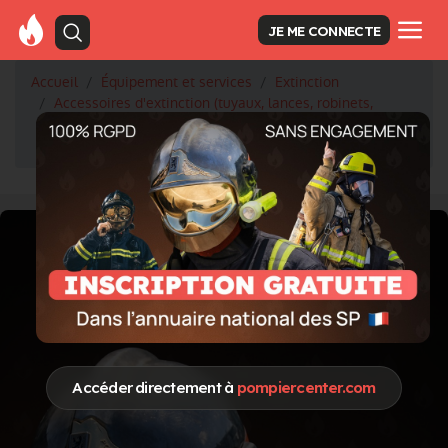
JE ME CONNECTE
Accueil
Équipement et services
Extinction
Accessoires d'extinction (tuyaux, lances, robinets,
raccords)
TUYAU FIREBREAK
Accéder directement à
pompiercenter.com