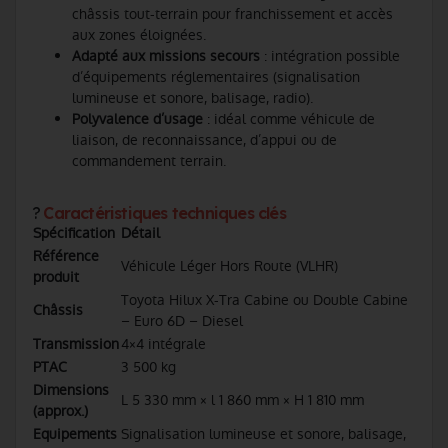
châssis tout-terrain pour franchissement et accès
aux zones éloignées.
Adapté aux missions secours
: intégration possible
d’équipements réglementaires (signalisation
lumineuse et sonore, balisage, radio).
Polyvalence d’usage
: idéal comme véhicule de
liaison, de reconnaissance, d’appui ou de
commandement terrain.
?
Caractéristiques techniques clés
Spécification
Détail
Référence
Véhicule Léger Hors Route (VLHR)
produit
Toyota Hilux X-Tra Cabine ou Double Cabine
Châssis
– Euro 6D – Diesel
Transmission
4×4 intégrale
PTAC
3 500 kg
Dimensions
L 5 330 mm × l 1 860 mm × H 1 810 mm
(approx.)
Equipements
Signalisation lumineuse et sonore, balisage,