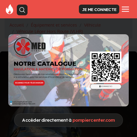
JE ME CONNECTE
Accueil
Équipement et services
Véhicule
Véhicule Léger Hors Route (VLHR)
Accéder directement à
pompiercenter.com