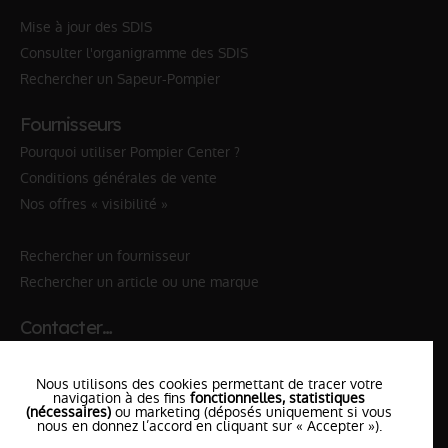
Mise à jour des SDIS
Consulter l'organigramme des SDIS
Rechercher un Sapeur-Pompier
Fournisseurs
Pourquoi utiliser Pompier Center ?
Conditions générales de vente
Nos offres « visibilité »
Rechercher un fournisseur
Rechercher un article ou une marque
Contacter…
✆ 112
№Urgence en Europe
Nous utilisons des cookies permettant de tracer votre
✆ 18
№National Sapeurs-Pompiers
navigation à des fins
fonctionnelles, statistiques
(nécessaires)
ou marketing (déposés uniquement si vous
nous en donnez l’accord en cliquant sur « Accepter »).
le SDIS
le plus proche