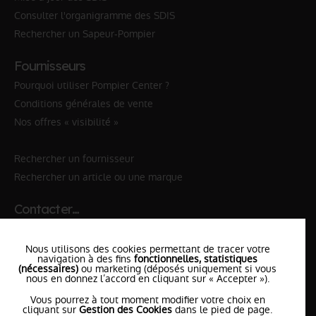
Consulter l'organigramme des SDIS
Rechercher un Sapeur-Pompier
Fournisseurs
Pourquoi utiliser Pompier Center ?
Conditions générales de vente
Nos offres « visibilité »
Rechercher un fournisseur
Rechercher un article ou une marque
Contacter…
✆ 112
№Urgence en Europe
Nous utilisons des cookies permettant de tracer votre
✆ 18
№National Sapeurs-Pompiers
navigation à des fins
fonctionnelles, statistiques
(nécessaires)
ou marketing (déposés uniquement si vous
nous en donnez l’accord en cliquant sur « Accepter »).
le SDIS
le plus proche
Vous pourrez à tout moment modifier votre choix en
l'équipe
PompierCenter
cliquant sur
Gestion des Cookies
dans le pied de page.