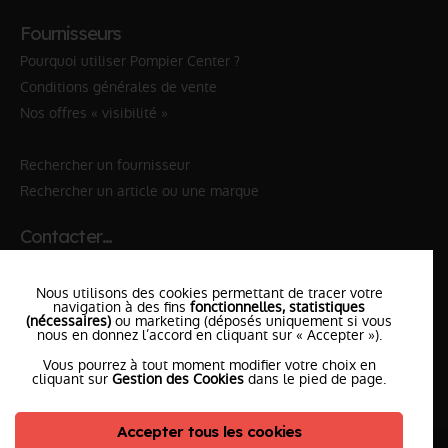
Fournisseurs
Pourquoi utiliser Pompier Center ?
Conditions générales de vente
Nos offres « visibilité »
Rechercher un fournisseur
Rechercher un article ou une marque
Contacter…
✆ 112
№Urgence en Europe
Nous utilisons des cookies permettant de tracer votre
✆ 18
№National Sapeurs-Pompiers
navigation à des fins
fonctionnelles, statistiques
(nécessaires)
ou marketing (déposés uniquement si vous
nous en donnez l’accord en cliquant sur « Accepter »).
le SDIS
le plus proche
Vous pourrez à tout moment modifier votre choix en
l'équipe
PompierCenter
cliquant sur
Gestion des Cookies
dans le pied de page.
Accepter tous les cookies