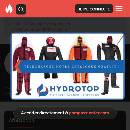
JE ME CONNECTE
Accueil
Annuaire des pompiers
Lieutenant ALBERTINI Julian
<
Retour à la liste des pompiers
ALBERTINI
Julian
Grade : Lieutenant
Inscrit depuis le 16/09/2020 à 14:47
Informations mises à jour le 09/01/2023 à 18:32
Accéder directement à
pompiercenter.com
Affectation