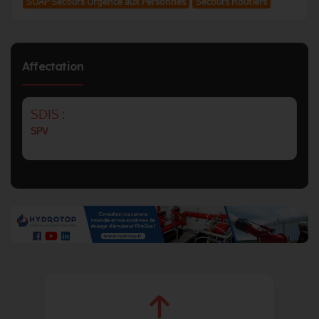
SUAP Secours Urgence aux Personnes
Secours Routiers
Affectation
SDIS :
SPV