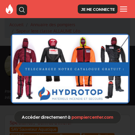
JE ME CONNECTE
Accueil
Annuaire des pompiers
Sapeur 1ere classe ALLAUME Léo
<
Retour à la liste des pompiers
ALLAUME Léo
Grade : Sapeur 1ere classe
Inscrit depuis le 20/10/2023 à 09:57
Informations mises à jour le 20/10/2023 à 09:59
Accéder directement à
pompiercenter.com
Spécialités / Centres d'intérêt
SAV Sauveteur Aquatique