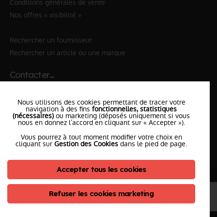
Conditions générales de vente
Nos offres « visibilité »
Rechercher un fournisseur
Rechercher un article ou une marque
Contacter…
✆ 112
№Urgence en Europe
Nous utilisons des cookies permettant de tracer votre
✆ 18
№National Sapeurs-Pompiers
navigation à des fins
fonctionnelles, statistiques
(nécessaires)
ou marketing (déposés uniquement si vous
nous en donnez l’accord en cliquant sur « Accepter »).
le SDIS
le plus proche
Vous pourrez à tout moment modifier votre choix en
l'équipe
PompierCenter
cliquant sur
Gestion des Cookies
dans le pied de page.
Accepter tous les cookies
©2026 Pompier Center
•
Mentions Légales
•
Protection de vos données
•
Plan du Site
• Conception :
Refuser les cookies marketing
ClicConnect
&
Digicalys