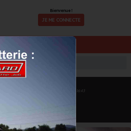
Bienvenue !
JE ME CONNECTE
ualité
Offres d'Emploi
Inscrit depuis le 22/09/2020 à 16:43
Informations mises à jour le 22/09/2020 à 16:43