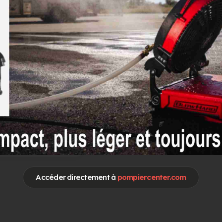
otre publicité sur
Pompier Center
Accéder directement à
pompiercenter.com