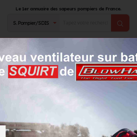
Le 1er annuaire des sapeurs pompiers de France.
Fournisseurs
Catalogue Produits
Journal d'act
çois