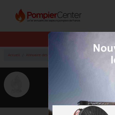
Annuaire SDIS
Annuaire 
Accueil
Annuaire des pompiers
Capitaine ANDRE François
<
Retour à la liste des pompiers
ANDRE Fran
Grade : Capitaine