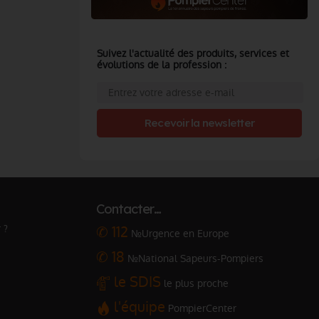
Suivez l'actualité des produits, services et
évolutions de la profession :
Recevoir la newsletter
Contacter…
 ?
✆ 112
№Urgence en Europe
✆ 18
№National Sapeurs-Pompiers
le SDIS
le plus proche
l'équipe
PompierCenter