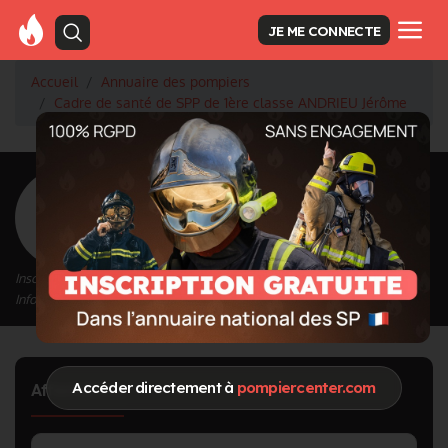
JE ME CONNECTE
Accueil
Annuaire des pompiers
Cadre de santé de SPP de 1ère classe ANDRIEU Jérôme
<
Retour à la liste des pompiers
ANDRIEU Jérôme
Grade : Cadre de santé de SPP de 1ère classe
Inscrit depuis le 02/10/2020 à 16:13
Informations mises à jour le 02/10/2020 à 16:16
Accéder directement à
pompiercenter.com
Affectations