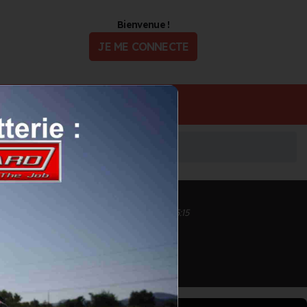
Bienvenue !
JE ME CONNECTE
ualité
Offres d'Emploi
Inscrit depuis le 22/09/2020 à 14:54
Informations mises à jour le 12/11/2020 à 15:15