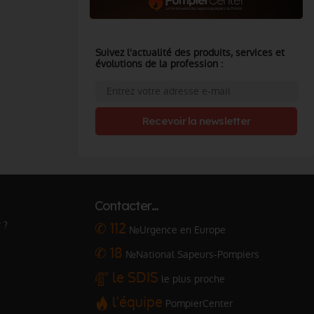
Suivez l'actualité des produits, services et
évolutions de la profession :
Recevoir la newsletter
Contacter…
 ?
✆ 112
№Urgence en Europe
✆ 18
№National Sapeurs-Pompiers
le SDIS
le plus proche
l'équipe
PompierCenter