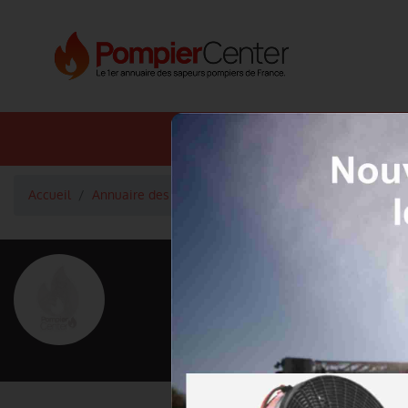
Annuaire SDIS
Annuaire 
Accueil
Annuaire des pompiers
Lieutenant ANGLADE Richa
<
Retour à la liste des pompiers
ANGLADE R
Grade : Lieutenant