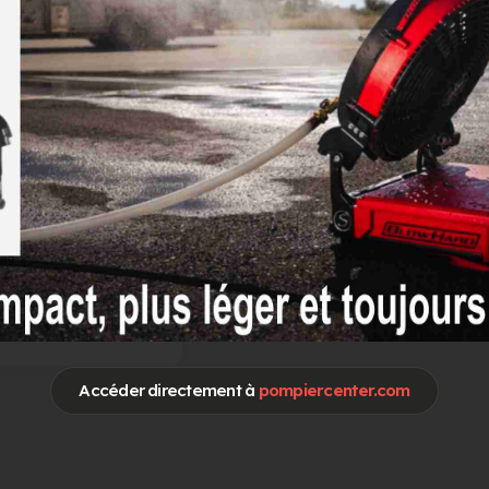
otre publicité sur
Pompier Center
Accéder directement à
pompiercenter.com