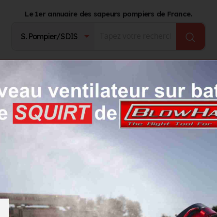
Le 1er annuaire des sapeurs pompiers de France.
Fournisseurs
Catalogue Produits
Journal d'act
rd
ichard