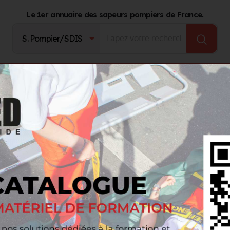
Le 1er annuaire des sapeurs pompiers de France.
Fournisseurs
Catalogue Produits
Journal d'act
FELIX
INT-FELIX