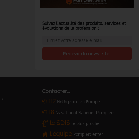
Suivez l'actualité des produits, services et
évolutions de la profession :
Recevoir la newsletter
Contacter…
 ?
✆ 112
№Urgence en Europe
✆ 18
№National Sapeurs-Pompiers
le SDIS
le plus proche
l'équipe
PompierCenter