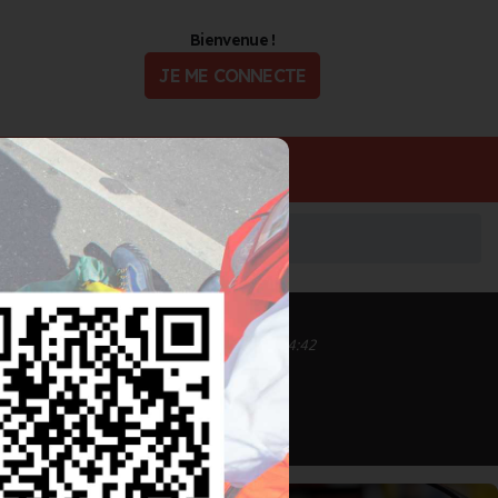
Bienvenue !
JE ME CONNECTE
ualité
Offres d'Emploi
Inscrit depuis le 16/09/2020 à 15:20
Informations mises à jour le 19/05/2021 à 14:42