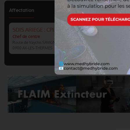
Affectation
SDIS ARIEGE : CPI AX-LES-THERMES
Chef de centre
Route de Vaychis SAVIGNAC LES ORMEAUX
09110 AX-LES-THERMES