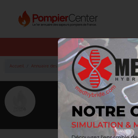
Annuaire SDIS
Annuaire 
Accueil
Annuaire des pompiers
Lieutenant Anthony SAINT-
<
Retour à la liste des pompiers
Anthony SA
Grade : Lieutenant