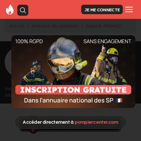
JE ME CONNECTE
Accueil
Annuaire des pompiers
Caporal ARNAUD .
<
Retour à la liste des pompiers
ARNAUD .
Grade : Caporal
Inscrit depuis le 14/09/2020 à 15:33
Informations mises à jour le 14/09/2020 à 15:33
Accéder directement à
pompiercenter.com