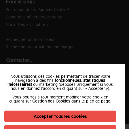
Fournisseurs
Pourquoi utiliser Pompier Center ?
Conditions générales de vente
Nos offres « visibilité »
Rechercher un fournisseur
Rechercher un article ou une marque
Contacter…
✆ 112
№Urgence en Europe
Nous utilisons des cookies permettant de tracer votre
✆ 18
№National Sapeurs-Pompiers
navigation à des fins
fonctionnelles, statistiques
(nécessaires)
ou marketing (déposés uniquement si vous
nous en donnez l’accord en cliquant sur « Accepter »).
le SDIS
le plus proche
Vous pourrez à tout moment modifier votre choix en
l'équipe
PompierCenter
cliquant sur
Gestion des Cookies
dans le pied de page.
Accepter tous les cookies
©2026 Pompier Center
•
Mentions Légales
•