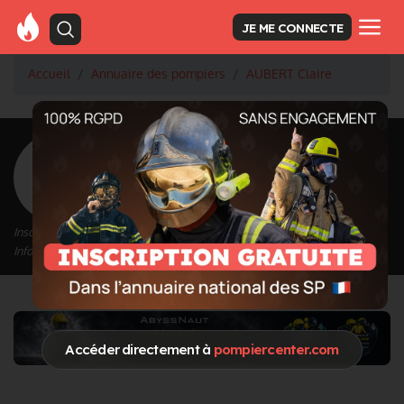
JE ME CONNECTE
Accueil
Annuaire des pompiers
AUBERT Claire
<
Retour à la liste des pompiers
AUBERT Claire
Inscrit depuis le 12/09/2020 à 13:34
Informations mises à jour le 15/04/2021 à 13:39
Accéder directement à
pompiercenter.com