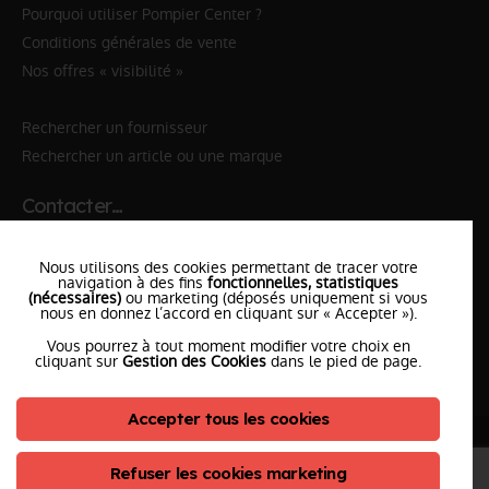
Pourquoi utiliser Pompier Center ?
Conditions générales de vente
Nos offres « visibilité »
Rechercher un fournisseur
Rechercher un article ou une marque
Contacter…
✆ 112
№Urgence en Europe
Nous utilisons des cookies permettant de tracer votre
✆ 18
№National Sapeurs-Pompiers
navigation à des fins
fonctionnelles, statistiques
(nécessaires)
ou marketing (déposés uniquement si vous
le SDIS
nous en donnez l’accord en cliquant sur « Accepter »).
le plus proche
Vous pourrez à tout moment modifier votre choix en
l'équipe
PompierCenter
cliquant sur
Gestion des Cookies
dans le pied de page.
Accepter tous les cookies
©2026 Pompier Center
•
Mentions Légales
•
Protection de vos données
•
Plan du Site
• Conception :
Refuser les cookies marketing