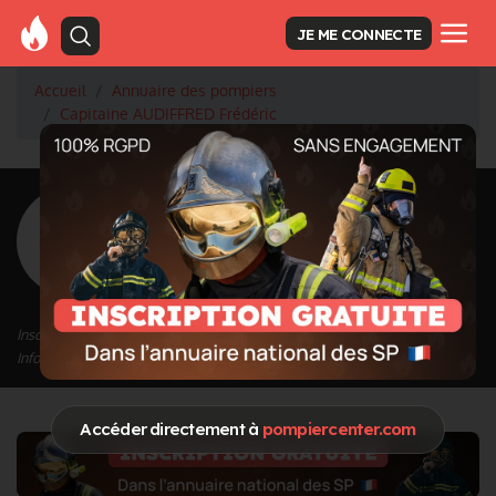
JE ME CONNECTE
Accueil
Annuaire des pompiers
Capitaine AUDIFFRED Frédéric
<
Retour à la liste des pompiers
AUDIFFRED
Frédéric
Grade : Capitaine
Inscrit depuis le 11/09/2020 à 15:28
Informations mises à jour le 29/09/2020 à 18:59
Accéder directement à
pompiercenter.com