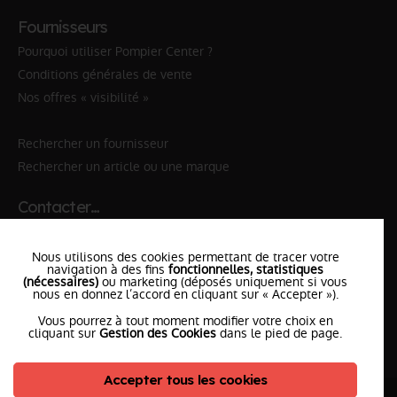
Fournisseurs
Pourquoi utiliser Pompier Center ?
Conditions générales de vente
Nos offres « visibilité »
Rechercher un fournisseur
Rechercher un article ou une marque
Contacter…
✆ 112
№Urgence en Europe
Nous utilisons des cookies permettant de tracer votre
✆ 18
№National Sapeurs-Pompiers
navigation à des fins
fonctionnelles, statistiques
(nécessaires)
ou marketing (déposés uniquement si vous
nous en donnez l’accord en cliquant sur « Accepter »).
le SDIS
le plus proche
Vous pourrez à tout moment modifier votre choix en
l'équipe
PompierCenter
cliquant sur
Gestion des Cookies
dans le pied de page.
Accepter tous les cookies