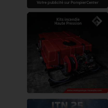
Votre publicité sur PompierCenter