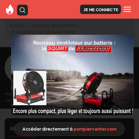
JE ME CONNECTE
Accueil
Annuaire des pompiers
Adjudant-Chef Balasse Remy
<
Retour à la liste des pompiers
Balasse Remy
Grade : Adjudant-Chef
Inscrit depuis le 21/12/2020 à 13:01
Informations mises à jour le 21/12/2020 à 13:03
Affectation
Accéder directement à
pompiercenter.com