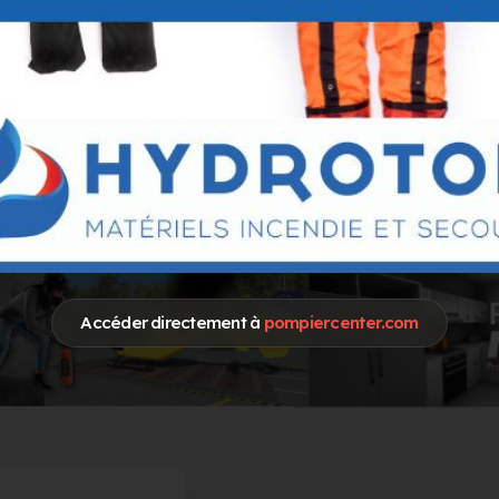
Accéder directement à
pompiercenter.com