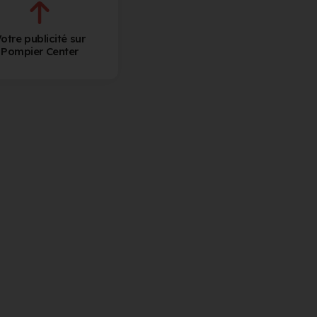
otre publicité sur
Pompier Center