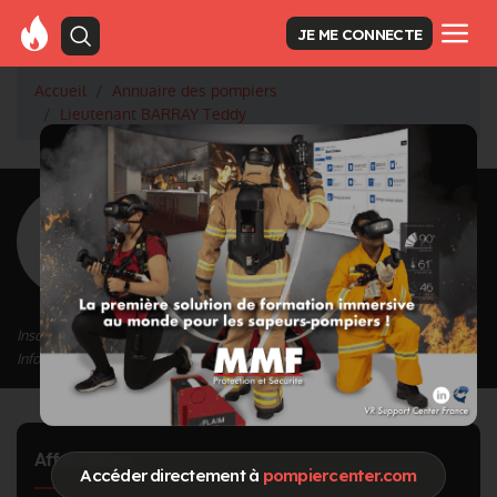
JE ME CONNECTE
Accueil
Annuaire des pompiers
Lieutenant BARRAY Teddy
<
Retour à la liste des pompiers
BARRAY Teddy
Grade : Lieutenant
Inscrit depuis le 16/09/2020 à 14:24
Informations mises à jour le 26/03/2024 à 11:02
Affectation
Accéder directement à
pompiercenter.com