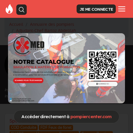
JE ME CONNECTE
Accueil
Annuaire des pompiers
Adjudant-Chef Bartoz Abdelilah
<
Retour à la liste des pompiers
Bartoz Abdelilah
Grade : Adjudant-Chef
Inscrit depuis le 05/04/2023 à 08:13
Informations mises à jour le 22/04/2026 à 14:42
Accéder directement à
pompiercenter.com
Spécialités / Centres d'intérêt
COD Conduite
FDF Feux de foret