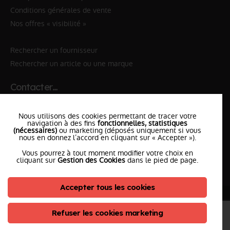
Conditions générales de vente
Nos offres « visibilité »
Rechercher un fournisseur
Rechercher un article ou une marque
Contacter…
✆ 112
№Urgence en Europe
Nous utilisons des cookies permettant de tracer votre
✆ 18
№National Sapeurs-Pompiers
navigation à des fins
fonctionnelles, statistiques
(nécessaires)
ou marketing (déposés uniquement si vous
nous en donnez l’accord en cliquant sur « Accepter »).
le SDIS
le plus proche
Vous pourrez à tout moment modifier votre choix en
l'équipe
PompierCenter
cliquant sur
Gestion des Cookies
dans le pied de page.
Accepter tous les cookies
©2026 Pompier Center
•
Mentions Légales
•
Protection de vos données
•
Plan du Site
• Conception :
Refuser les cookies marketing
ClicConnect
&
Digicalys