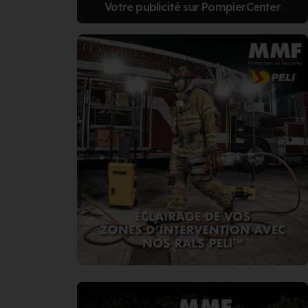
Votre publicité sur PompierCenter