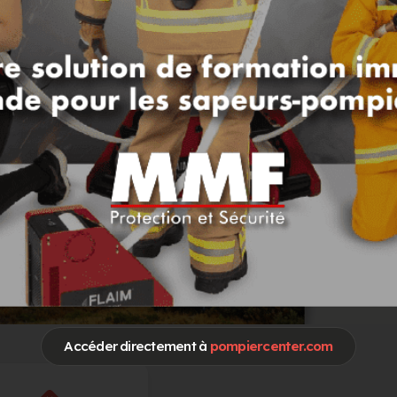
ADMINISTRATION
Accéder directement à
pompiercenter.com