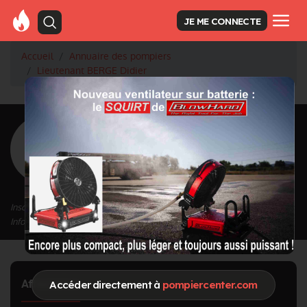
JE ME CONNECTE
Accueil
Annuaire des pompiers
Lieutenant BERGE Didier
<
Retour à la liste des pompiers
BERGE Didier
Grade : Lieutenant
Inscrit depuis le 02/05/2022 à 13:28
Informations mises à jour le 11/05/2023 à 09:05
Affectation
Accéder directement à
pompiercenter.com