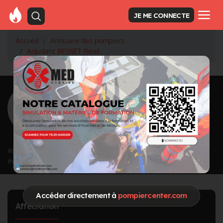
JE ME CONNECTE
Accueil
Annuaire des pompiers
Adjudant BESSET René
<
Retour à la liste des pompiers
BESSET René
Grade : Adjudant
Inscrit depuis le 11/09/2020 à 17:55
Informations mises à jour le 07/02/2025 à 16:37
Accéder directement à
pompiercenter.com
Affectation