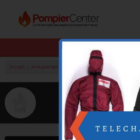
Annuaire SDIS
Annuaire 
Accueil
Annuaire des pompiers
BLAISE ALINE
<
Retour à la liste des pompiers
BLAISE ALINE