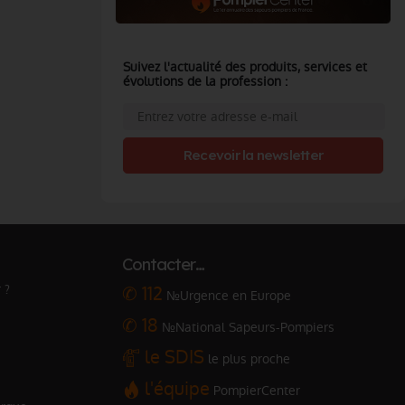
Suivez l'actualité des produits, services et
évolutions de la profession :
Recevoir la newsletter
Contacter…
 ?
✆ 112
№Urgence en Europe
✆ 18
№National Sapeurs-Pompiers
le SDIS
le plus proche
l'équipe
PompierCenter