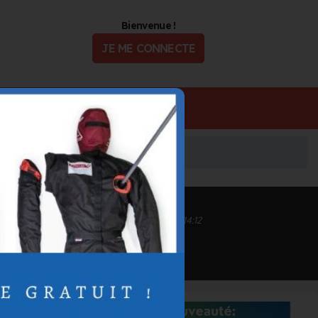
Bienvenue !
JE ME CONNECTE
ualité
Offres d'Emploi
Inscrit depuis le 31/03/2021 à 16:42
Informations mises à jour le 01/07/2022 à 14:12