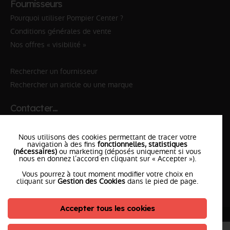
Fournisseurs
Pourquoi utiliser Pompier Center ?
Conditions générales de vente
Nos offres « visibilité »
Rechercher un fournisseur
Rechercher un article ou une marque
Contacter…
✆ 112
№Urgence en Europe
Nous utilisons des cookies permettant de tracer votre
✆ 18
№National Sapeurs-Pompiers
navigation à des fins
fonctionnelles, statistiques
(nécessaires)
ou marketing (déposés uniquement si vous
nous en donnez l’accord en cliquant sur « Accepter »).
le SDIS
le plus proche
Vous pourrez à tout moment modifier votre choix en
l'équipe
PompierCenter
cliquant sur
Gestion des Cookies
dans le pied de page.
Accepter tous les cookies
©2026 Pompier Center
•
Mentions Légales
•