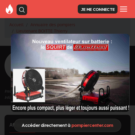
JE ME CONNECTE
Accueil
Annuaire des pompiers
Lieutenant BOITTE Thierry
<
Retour à la liste des pompiers
BOITTE Thierry
Grade : Lieutenant
Inscrit depuis le 12/09/2020 à 14:28
Informations mises à jour le 01/02/2022 à 12:03
Affectation
Accéder directement à
pompiercenter.com