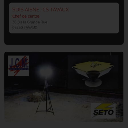
SDIS AISNE : CS TAVAUX
Chef de centre
38 Bis la Grande Rue
02250 TAVAUX