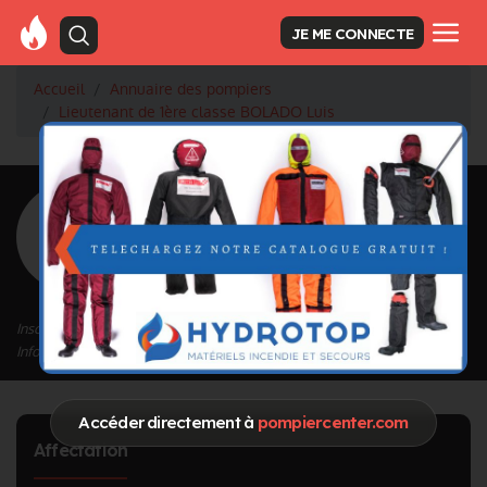
JE ME CONNECTE
Accueil
Annuaire des pompiers
Lieutenant de 1ère classe BOLADO Luis
<
Retour à la liste des pompiers
BOLADO Luis
Grade : Lieutenant de 1ère classe
Inscrit depuis le 01/10/2020 à 14:37
Informations mises à jour le 03/10/2020 à 10:36
Accéder directement à
pompiercenter.com
Affectation