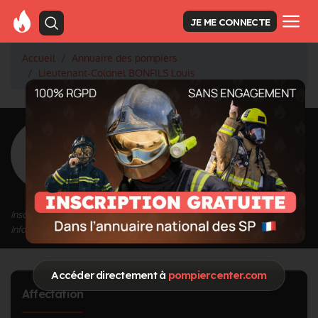
JE ME CONNECTE
Accueil
Annuaire des pompiers
Lieutenant-Colonel BONFILS Louis
<
Retour à la liste des pompiers
BONFILS Louis
Grade : Lieutenant-Colonel
Inscrit depuis le 07/06/2021 à 13:05
Informations mises à jour le 07/06/2021 à 13:05
Accéder directement à
pompiercenter.com
Affectation