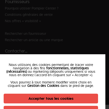
Fournisseurs
Pourquoi utiliser Pompier Center ?
Conditions générales de vente
Nos offres « visibilité »
Rechercher un fournisseur
Rechercher un article ou une marque
Contacter…
✆ 112
№Urgence en Europe
Nous utilisons des cookies permettant de tracer votre
✆ 18
№National Sapeurs-Pompiers
navigation à des fins
fonctionnelles, statistiques
(nécessaires)
ou marketing (déposés uniquement si vous
nous en donnez l’accord en cliquant sur « Accepter »).
le SDIS
le plus proche
Vous pourrez à tout moment modifier votre choix en
l'équipe
PompierCenter
cliquant sur
Gestion des Cookies
dans le pied de page.
Accepter tous les cookies
©2026 Pompier Center
•
Mentions Légales
•