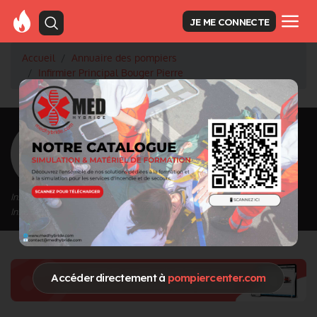
JE ME CONNECTE
Accueil
Annuaire des pompiers
Infirmier Principal Bouger Pierre
<
Retour à la liste des pompiers
Bouger Pierre
Grade : Infirmier Principal
Inscrit depuis le 12/02/2021 à 16:24
Informations mises à jour le 12/02/2021 à 16:24
Accéder directement à
pompiercenter.com