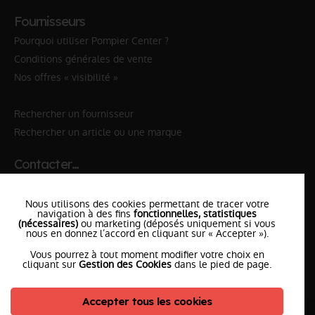
Fournisseurs
Pourquoi utiliser Pompier Center ?
Conditions générales de vente
Nos offres « visibilité »
Rechercher un fournisseur
Rechercher un article ou une marque
Contacter…
✆ 112
№Urgence en Europe
Nous utilisons des cookies permettant de tracer votre
✆ 18
№National Sapeurs-Pompiers
navigation à des fins
fonctionnelles, statistiques
(nécessaires)
ou marketing (déposés uniquement si vous
nous en donnez l’accord en cliquant sur « Accepter »).
le SDIS
le plus proche
Vous pourrez à tout moment modifier votre choix en
l'équipe
PompierCenter
cliquant sur
Gestion des Cookies
dans le pied de page.
Accepter tous les cookies