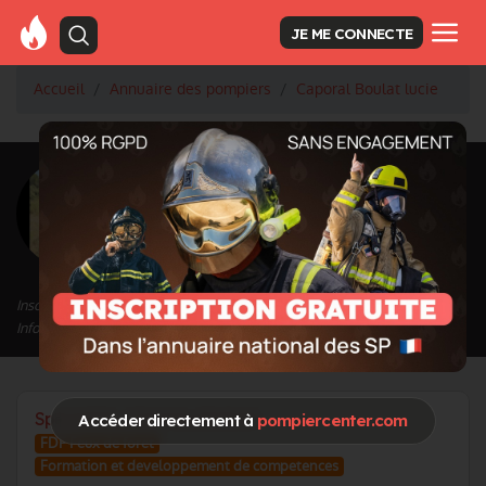
JE ME CONNECTE
Accueil
Annuaire des pompiers
Caporal Boulat lucie
<
Retour à la liste des pompiers
Boulat lucie
Grade : Caporal
Inscrit depuis le 10/09/2025 à 14:36
Informations mises à jour le 10/09/2025 à 14:53
Spécialités / Centres d'intérêt
Accéder directement à
pompiercenter.com
FDF Feux de foret
Formation et developpement de competences