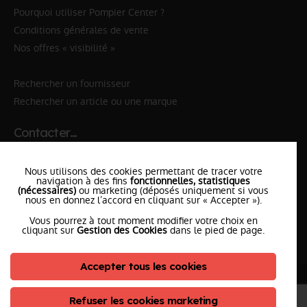
Pourquoi utiliser Pompier Center ?
Conditions générales de vente
Nos offres « visibilité »
Rechercher un fournisseur
Rechercher un article ou une marque
Contacter…
✆ 112
№Urgence en Europe
Nous utilisons des cookies permettant de tracer votre
✆ 18
№National Sapeurs-Pompiers
navigation à des fins
fonctionnelles, statistiques
(nécessaires)
ou marketing (déposés uniquement si vous
nous en donnez l’accord en cliquant sur « Accepter »).
le SDIS
le plus proche
Vous pourrez à tout moment modifier votre choix en
l'équipe
PompierCenter
cliquant sur
Gestion des Cookies
dans le pied de page.
Accepter tous les cookies
©2026 Pompier Center
•
Mentions Légales
•
Protection de vos données
•
Plan du Site
• Conception :
Refuser les cookies marketing