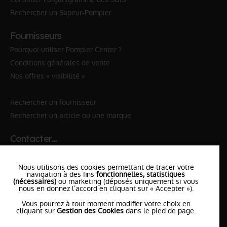
Rechercher un Sapeur-Pompier
Fournisseurs
Pourquoi utiliser Pompier Center ?
Conditions générales de vente
Nos offres « visibilité »
Rechercher un fournisseur
Rechercher un article ou une marque
Contacter…
✆ 112
№Urgence en Europe
Nous utilisons des cookies permettant de tracer votre
✆ 18
№National Sapeurs-Pompiers
navigation à des fins
fonctionnelles, statistiques
(nécessaires)
ou marketing (déposés uniquement si vous
nous en donnez l’accord en cliquant sur « Accepter »).
le SDIS
le plus proche
Vous pourrez à tout moment modifier votre choix en
l'équipe
PompierCenter
cliquant sur
Gestion des Cookies
dans le pied de page.