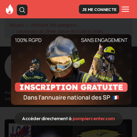
JE ME CONNECTE
Accueil
Annuaire des pompiers
Lieutenant de 2ème classe BOULBES Cédric
<
Retour à la liste des pompiers
BOULBES Cédric
Grade : Lieutenant de 2ème classe
Inscrit depuis le 16/04/2021 à 16:10
Informations mises à jour le 16/04/2021 à 16:10
Accéder directement à
pompiercenter.com