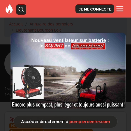
JE ME CONNECTE
Accueil
Annuaire des pompiers
Lieutenant Bourdon Loïc
<
Retour à la liste des pompiers
Bourdon Loïc
Grade : Lieutenant
Inscrit depuis le 25/02/2020 à 13:49
Informations mises à jour le 03/07/2024 à 09:28
Spécialités / Centres d'intérêt
Accéder directement à
pompiercenter.com
FDF Feux de foret