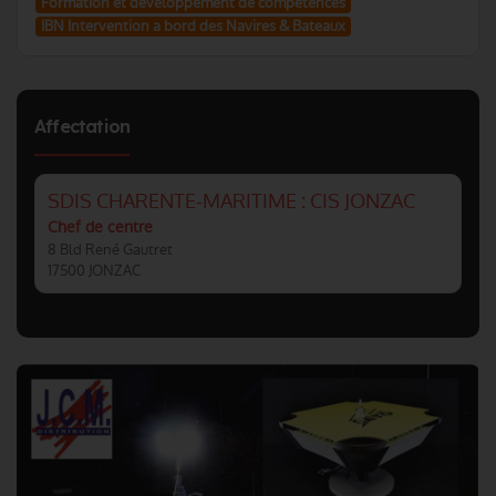
Formation et developpement de competences
IBN Intervention a bord des Navires & Bateaux
Affectation
SDIS CHARENTE-MARITIME : CIS JONZAC
Chef de centre
8 Bld René Gautret
17500 JONZAC