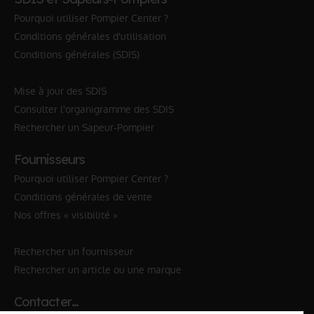
Pourquoi utiliser Pompier Center ?
Conditions générales d'utilisation
Conditions générales (SDIS)
Mise à jour des SDIS
Consulter l'organigramme des SDIS
Rechercher un Sapeur-Pompier
Fournisseurs
Pourquoi utiliser Pompier Center ?
Conditions générales de vente
Nos offres « visibilité »
Rechercher un fournisseur
Rechercher un article ou une marque
Contacter…