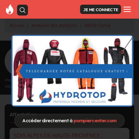
JE ME CONNECTE
Accueil
Annuaire des pompiers
BRUN Corine
<
Retour à la liste des pompiers
BRUN Corine
Inscrit depuis le 12/09/2020 à 22:17
Informations mises à jour le 26/04/2023 à 16:08
Affectation
Accéder directement à
pompiercenter.com
SDIS ALPES DE HAUTE-PROVENCE :