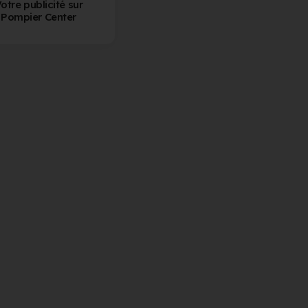
otre publicité sur
Pompier Center