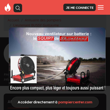
JE ME CONNECTE
Accueil
Annuaire des pompiers
Lieutenant BUSSY Guillaume
<
Retour à la liste des pompiers
BUSSY
Guillaume
Grade : Lieutenant
Inscrit depuis le 15/03/2023 à 09:37
Informations mises à jour le 16/05/2024 à 15:39
Affectation
Accéder directement à
pompiercenter.com