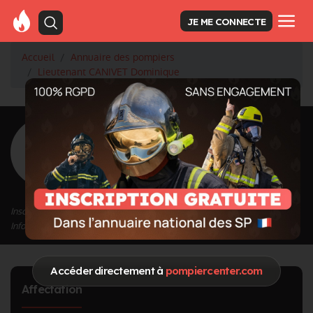
JE ME CONNECTE
Accueil
Annuaire des pompiers
Lieutenant CANIVET Dominique
<
Retour à la liste des pompiers
CANIVET
Dominique
Grade : Lieutenant
Inscrit depuis le 12/09/2020 à 14:33
Informations mises à jour le 01/02/2022 à 12:07
Accéder directement à
pompiercenter.com
Affectation