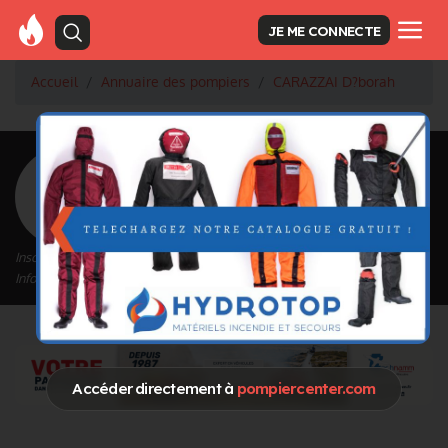
JE ME CONNECTE
Accueil
Annuaire des pompiers
CARAZZAI D?borah
<
Retour à la liste des pompiers
CARAZZAI D?borah
Inscrit depuis le 02/07/2024 à 09:04
Informations mises à jour le 02/07/2024 à 09:04
Accéder directement à
pompiercenter.com