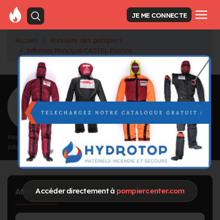
JE ME CONNECTE
Accueil
Annuaire des pompiers
Infirmier Principal CASTEL Patrice
<
Retour à la liste des pompiers
CASTEL Patrice
Grade : Infirmier Principal
Inscrit depuis le 28/09/2020 à 16:15
Informations mises à jour le 03/10/2020 à 10:01
Accéder directement à
pompiercenter.com
Affectation