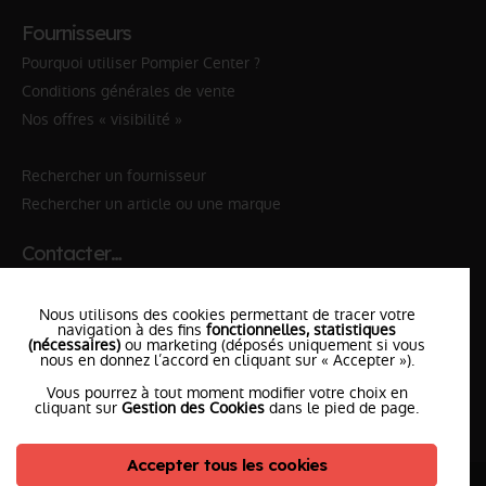
Fournisseurs
Pourquoi utiliser Pompier Center ?
Conditions générales de vente
Nos offres « visibilité »
Rechercher un fournisseur
Rechercher un article ou une marque
Contacter…
✆ 112
№Urgence en Europe
Nous utilisons des cookies permettant de tracer votre
✆ 18
№National Sapeurs-Pompiers
navigation à des fins
fonctionnelles, statistiques
(nécessaires)
ou marketing (déposés uniquement si vous
le SDIS
nous en donnez l’accord en cliquant sur « Accepter »).
le plus proche
Vous pourrez à tout moment modifier votre choix en
l'équipe
PompierCenter
cliquant sur
Gestion des Cookies
dans le pied de page.
Accepter tous les cookies