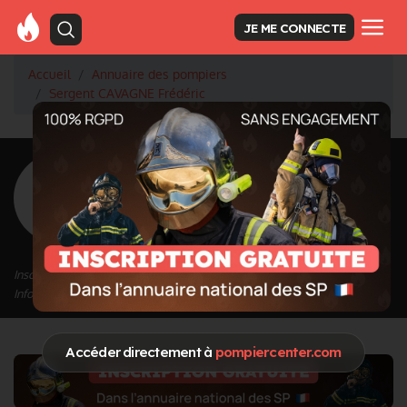
JE ME CONNECTE
Accueil
Annuaire des pompiers
Sergent CAVAGNE Frédéric
<
Retour à la liste des pompiers
CAVAGNE
Frédéric
Grade : Sergent
Inscrit depuis le 16/09/2020 à 22:26
Informations mises à jour le 16/09/2020 à 22:26
Accéder directement à
pompiercenter.com