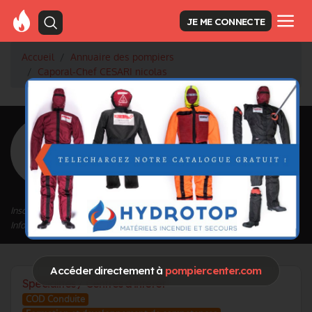
JE ME CONNECTE
Accueil
Annuaire des pompiers
Caporal-Chef CESARI nicolas
<
Retour à la liste des pompiers
CESARI nicolas
Grade : Caporal-Chef
Inscrit depuis le 23/06/2026 à 11:13
Informations mises à jour le 23/06/2026 à 11:15
Accéder directement à
pompiercenter.com
Spécialités / Centres d'intérêt
COD Conduite