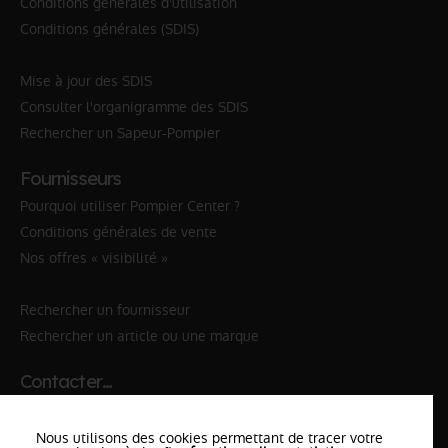
Conditions générales d'utilisation
Conditions générales (SDIS)
Mise à jour des SDIS
Consulter l'organigramme des SDIS
Rechercher un Sapeur-Pompier
Fournisseurs
Pourquoi utiliser Pompier Center ?
Conditions générales de vente
Nos offres « visibilité »
Rechercher un fournisseur
Rechercher un article ou une marque
Contacter…
✆ 112
№Urgence en Europe
Nous utilisons des cookies permettant de tracer votre