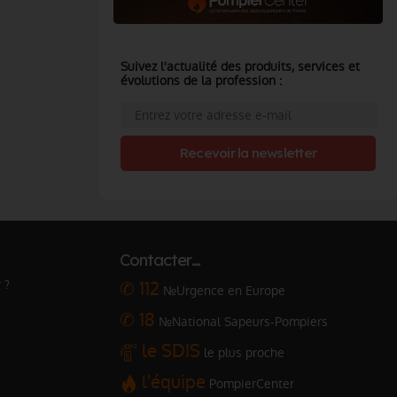
Suivez l'actualité des produits, services et
évolutions de la profession :
Recevoir la newsletter
Contacter…
 ?
✆ 112
№Urgence en Europe
✆ 18
№National Sapeurs-Pompiers
le SDIS
le plus proche
l'équipe
PompierCenter