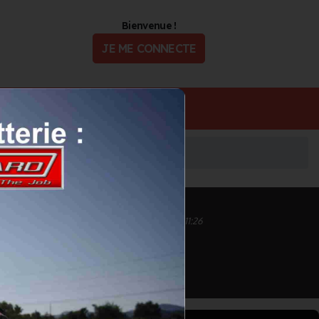
Bienvenue !
JE ME CONNECTE
ualité
Offres d'Emploi
Inscrit depuis le 24/04/2023 à 17:11
Informations mises à jour le 16/04/2024 à 11:26