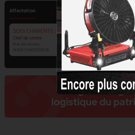
Affectation
SDIS CHARENTE : CIS CHASSENEUIL
Chef de centre
Rue des écoles
16260 CHASSENEUIL