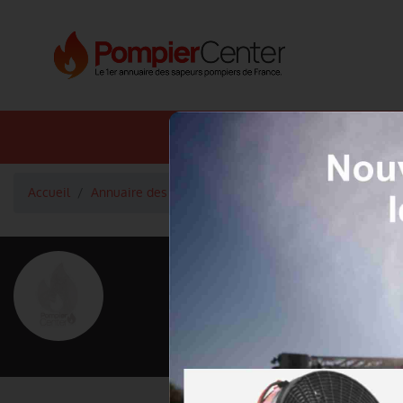
Annuaire SDIS
Annuaire 
Accueil
Annuaire des pompiers
Lieutenant CHABERNAUD 
<
Retour à la liste des pompiers
CHABERNAU
Grade : Lieutenant