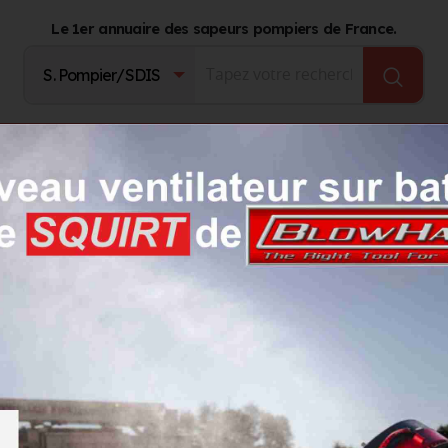
Le 1er annuaire des sapeurs pompiers de France.
Fournisseurs
Catalogue Produits
Journal d'act
Yoann
D Yoann