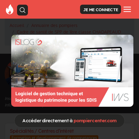
JE ME CONNECTE
Accueil
Annuaire des pompiers
Cadre de santé de SPP de 1ère classe CHADAPEAUD
Olivier
<
Retour à la liste des pompiers
CHADAPEAUD
Olivier
Grade : Cadre de santé de SPP de 1ère classe
Inscrit depuis le 13/09/2020 à 14:11
Informations mises à jour le 19/02/2026 à 15:50
Accéder directement à
pompiercenter.com
Spécialités / Centres d'intérêt
Formation et developpement de competences