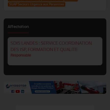
SUAP Secours Urgence aux Personnes
Affectation
SDIS LANDES : SERVICE COORDINATION
DES ISP, FORMATION ET QUALITE
Responsable