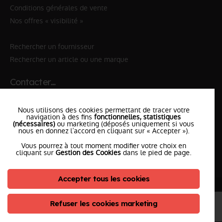
Conditions générales de vente
Nos offres « visibilité »
Rechercher un fournisseur
Rechercher un article ou une marque
Contacter…
✆ 112
№Urgence en Europe
Nous utilisons des cookies permettant de tracer votre
✆ 18
№National Sapeurs-Pompiers
navigation à des fins
fonctionnelles, statistiques
(nécessaires)
ou marketing (déposés uniquement si vous
nous en donnez l’accord en cliquant sur « Accepter »).
le SDIS
le plus proche
Vous pourrez à tout moment modifier votre choix en
l'équipe
PompierCenter
cliquant sur
Gestion des Cookies
dans le pied de page.
Accepter tous les cookies
©2026 Pompier Center
•
Mentions Légales
•
Protection de vos données
•
Plan du Site
• Conception :
Refuser les cookies marketing
ClicConnect
&
Digicalys